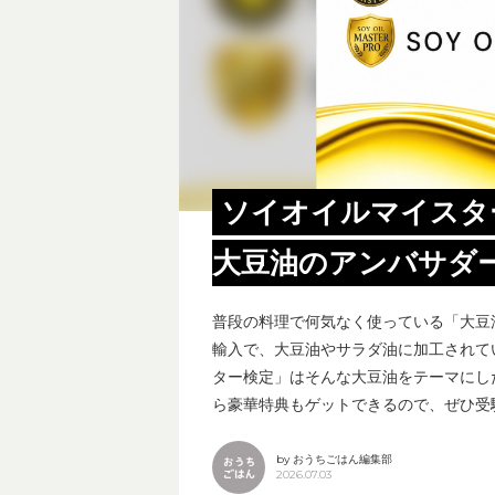
ソイオイルマイスタ
大豆油のアンバサダ
普段の料理で何気なく使っている「大豆
輸入で、大豆油やサラダ油に加工されて
ター検定」はそんな大豆油をテーマにし
ら豪華特典もゲットできるので、ぜひ受
by おうちごはん編集部
2026.07.03