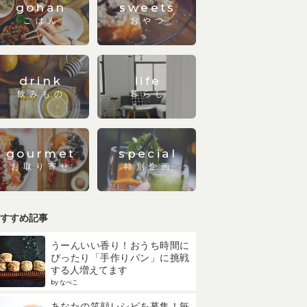
gohan
sweets
ごはん
おやつ
drink
life
飲みもの
暮らし
gourmet
special
お取り寄せ
特別企画
すすめ記事
うーんいい香り！おうち時間に
ぴったり「手作りパン」に挑戦
する人増えてます
by なべこ
あなたの笑顔レシピを募集！毎