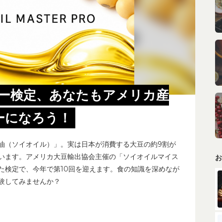
ー検定、あなたもアメリカ産
ーになろう！
油（ソイオイル）」。実は日本が消費する大豆の約9割が
います。アメリカ大豆輸出協会主催の「ソイオイルマイス
お
た検定で、今年で第10回を迎えます。食の知識を深めなが
験してみませんか？