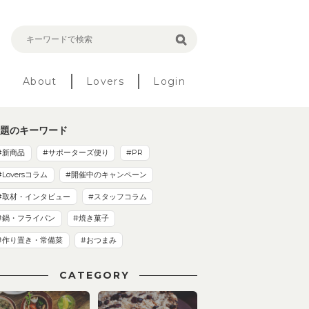
About
Lovers
Login
題のキーワード
#新商品
#サポーターズ便り
#PR
#Loversコラム
#開催中のキャンペーン
#取材・インタビュー
#スタッフコラム
#鍋・フライパン
#焼き菓子
#作り置き・常備菜
#おつまみ
CATEGORY