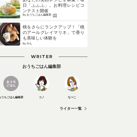
日「ふふふ」。お料理レシピコ
ンテスト開催
by おうちごはん編集部
桃をさらにランクアップ！「桃
のアールグレイマリネ」で香り
も美味しい体験を
by やん
WRITER
おうちごはん編集部
おうちごはん編集部
コノ
なべこ
ライター一覧