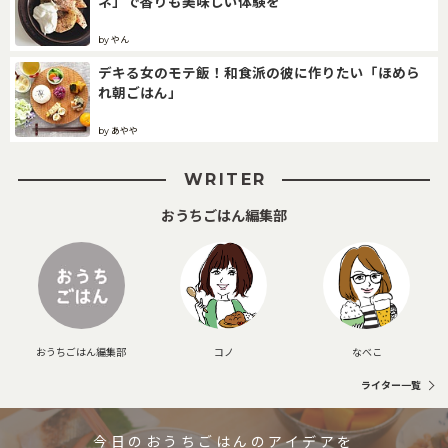
ネ」で香りも美味しい体験を
by やん
デキる女のモテ飯！和食派の彼に作りたい「ほめら
れ朝ごはん」
by あやや
WRITER
おうちごはん編集部
おうちごはん編集部
コノ
なべこ
ライター一覧
今日のおうちごはんのアイデアを