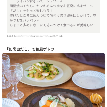
ライパンに引いて、ジュワー♬
両面焼いてから、ヤマキめんつゆをお豆腐に絡ませて〜
『だし』をもっと楽しもう！
焼けたところにめんつゆで味付け溶き卵を回しかけて、花
かつおをパラパラ♬
ちょっと多めに😊 たくさんかけて食べるのが美味しい！
出典：
https://www.instagram.com/p/B4yoU9VFerk/
「割烹白だし」で和風ポトフ