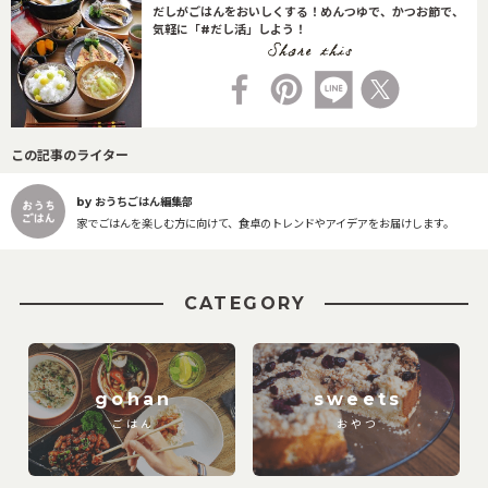
だしがごはんをおいしくする！めんつゆで、かつお節で、
気軽に「#だし活」しよう！
この記事のライター
by おうちごはん編集部
家でごはんを楽しむ方に向けて、食卓のトレンドやアイデアをお届けします。
CATEGORY
gohan
sweets
ごはん
おやつ