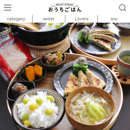
category
writer
Lovers
sns
出典 : @namiv66v