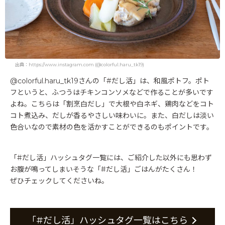
出典：https://www.instagram.com (@colorful.haru_tk19)
@colorful.haru_tk19さんの「#だし活」は、和風ポトフ。ポト
フというと、ふつうはチキンコンソメなどで作ることが多いです
よね。こちらは「割烹白だし」で大根や白ネギ、鶏肉などをコト
コト煮込み、だしが香るやさしい味わいに。また、白だしは淡い
色合いなので素材の色を活かすことができるのもポイントです。
「#だし活」ハッシュタグ一覧には、ご紹介した以外にも思わず
お腹が鳴ってしまいそうな「#だし活」ごはんがたくさん！
ぜひチェックしてくださいね。
「#だし活」ハッシュタグ一覧はこちら