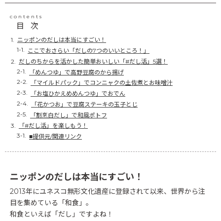
contents
目次
ニッポンのだしは本当にすごい！
ここでおさらい「だしの7つのいいところ！」
だしのちからを活かした簡単おいしい「#だし活」5選！
「めんつゆ」で高野豆腐のから揚げ
「マイルドパック」でコンニャクの土佐煮とお味噌汁
「お塩ひかえめめんつゆ」でおでん
「花かつお」で豆腐ステーキの玉子とじ
「割烹白だし」で和風ポトフ
「#だし活」を楽しもう！
■提供元/関連リンク
ニッポンのだしは本当にすごい！
2013年にユネスコ無形文化遺産に登録されて以来、世界から注
目を集めている「和食」。
和食といえば「だし」ですよね！