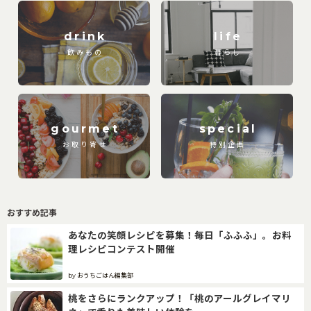
drink
life
飲みもの
暮らし
gourmet
special
お取り寄せ
特別企画
おすすめ記事
あなたの笑顔レシピを募集！毎日「ふふふ」。お料
理レシピコンテスト開催
by おうちごはん編集部
桃をさらにランクアップ！「桃のアールグレイマリ