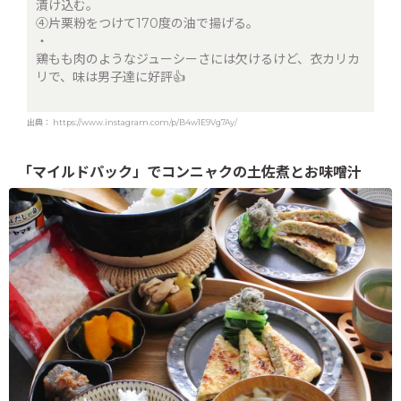
漬け込む。
④片栗粉をつけて170度の油で揚げる。
・
鶏もも肉のようなジューシーさには欠けるけど、衣カリカ
リで、味は男子達に好評👍
出典：
https://www.instagram.com/p/B4w1E9Vg7Ay/
「マイルドパック」でコンニャクの土佐煮とお味噌汁