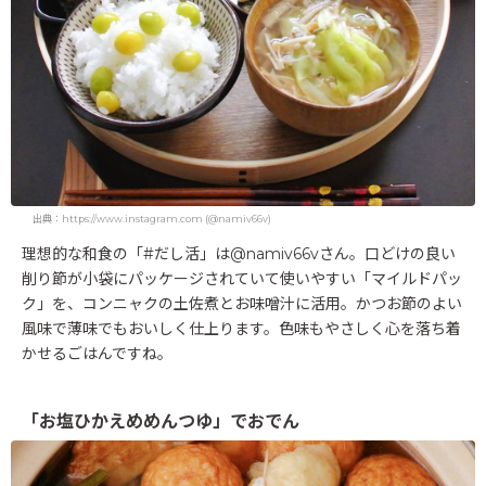
出典：https://www.instagram.com (@namiv66v)
理想的な和食の「#だし活」は@namiv66vさん。口どけの良い
削り節が小袋にパッケージされていて使いやすい「マイルドパッ
ク」を、コンニャクの土佐煮とお味噌汁に活用。かつお節のよい
風味で薄味でもおいしく仕上ります。色味もやさしく心を落ち着
かせるごはんですね。
「お塩ひかえめめんつゆ」でおでん