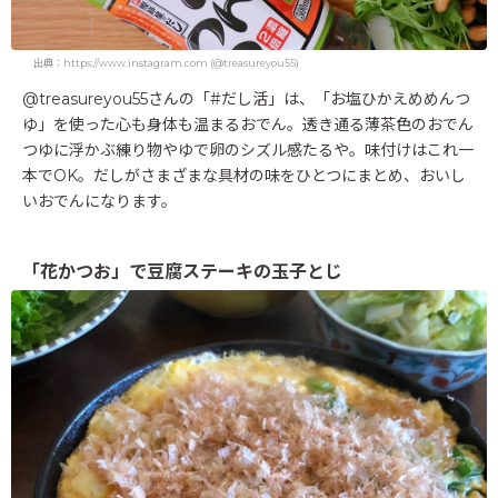
出典：https://www.instagram.com (@treasureyou55)
@treasureyou55さんの「#だし活」は、「お塩ひかえめめんつ
ゆ」を使った心も身体も温まるおでん。透き通る薄茶色のおでん
つゆに浮かぶ練り物やゆで卵のシズル感たるや。味付けはこれ一
本でOK。だしがさまざまな具材の味をひとつにまとめ、おいし
いおでんになります。
「花かつお」で豆腐ステーキの玉子とじ