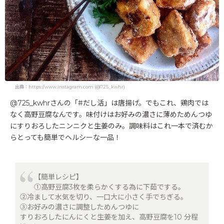
出典：https://www.instagram.com (@725_kwhr)
@725_kwhrさんの「#だし活」は唐揚げ。でもこれ、鶏肉では
なく高野豆腐なんです。味付けはお好みの濃さに薄めためんつゆ
にすりおろしたニンニクと生姜のみ。調味料はこれ一本で済むか
らとっても簡単でヘルシーな一品！
【簡単レシピ】
①高野豆腐3枚を柔らかくする為に下茹でする。
②冷まして水気を切り、一口大に小さく手でちぎる。
③お好みの濃さに調整しためんつゆに
すりおろしたにんにくと生姜を加え、高野豆腐を10 分程