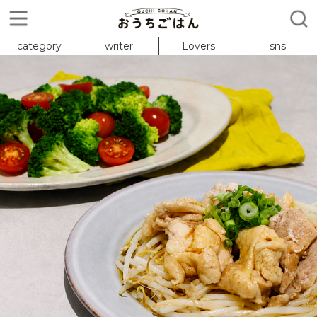
category
writer
Lovers
sns