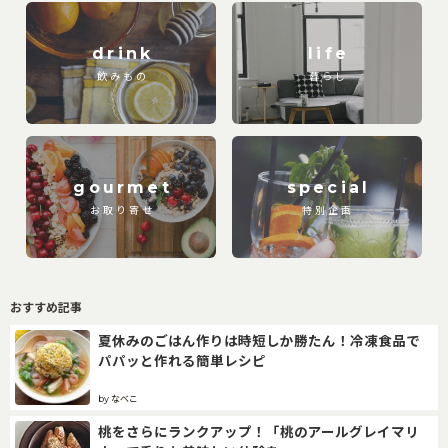
drink
life
飲みもの
暮らし
gourmet
special
お取り寄せ
特別企画
おすすめ記事
夏休みのごはん作りは時短しか勝たん！冷凍食品で
パパッと作れる簡単レシピ
by なべこ
桃をさらにランクアップ！「桃のアールグレイマリ