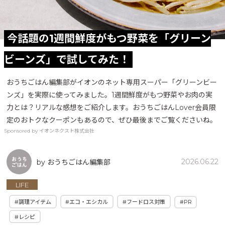
今話題の1週間鮮度がもつ野菜を「グリーン
ビーンズ」で試してみた！
おうちごはん編集部がイオンのネット専用スーパー「グリーンビー
ンズ」を実際に使ってみました。1週間鮮度がもつ野菜やお肉の実
力とは？リアルな感想をご紹介します。おうちごはんLover会員限
定のおトクなクーポンもあるので、ぜひ最後までご覧くださいね。
Sponsored by イオンネクスト株式会社
2026.06.22
by おうちごはん編集部
LIFE
#調理アイテム
#エコ・エシカル
#フードロス対策
#PR
#レシピ