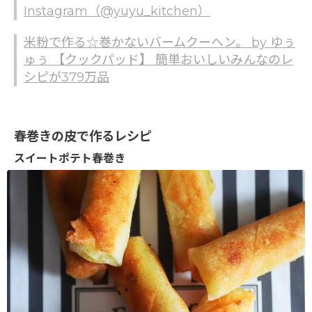
Instagram（@yuyu_kitchen）
米粉で作る☆巻かないバームクーヘン。 by ゆぅ
ゅぅ 【クックパッド】 簡単おいしいみんなのレ
シピが379万品
春巻きの皮で作るレシピ
スイートポテト春巻き