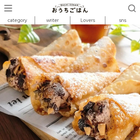
category
writer
Lovers
sns
出典 : @yuyu_kitchen