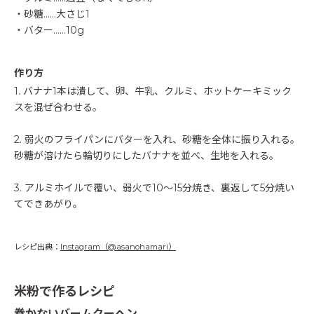
・砂糖……大さじ1
・バター……10g
作り方
1. バナナ1本は潰して、卵、牛乳、クルミ、ホットケーキミック
スを混ぜ合わせる。
2. 弱火のフライパンにバターを入れ、砂糖を全体に振り入れる。
砂糖が溶けたら輪切りにしたバナナを並べ、生地を入れる。
3. アルミホイルで覆い、弱火で10〜15分焼き、裏返して5分焼い
てできあがり。
レシピ出典：
Instagram（@asanohamari）
米粉で作るレシピ
巻かないバームクーヘン