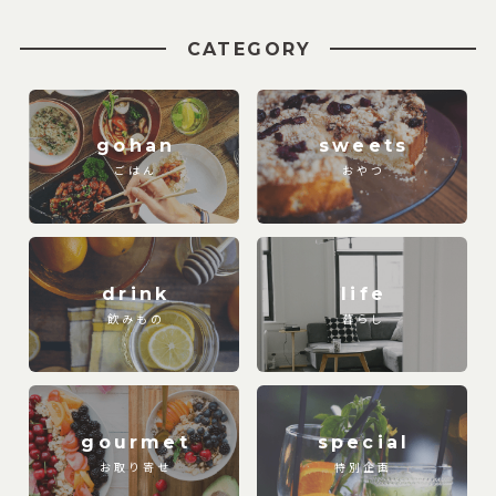
CATEGORY
gohan
sweets
ごはん
おやつ
drink
life
飲みもの
暮らし
gourmet
special
お取り寄せ
特別企画