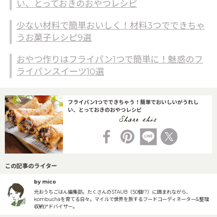
い、とっておきのおやつレシピ
少ない材料で簡単おいしく！材料3つでできちゃ
うお菓子レシピ9選
おやつ作りはフライパン1つで簡単に！魅惑のフ
ライパンスイーツ10選
フライパン1つでできちゃう！簡単でおいしいがうれし
い、とっておきのおやつレシピ
この記事のライター
by mico
元おうちごはん編集部。たくさんのSTAUB（50個!?）に囲まれながら、
kombuchaを育てる日々。マイルで世界を旅するフードコーディネーター&整理
収納アドバイザー。