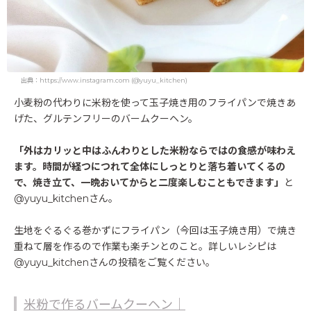
出典：https://www.instagram.com (@yuyu_kitchen)
小麦粉の代わりに米粉を使って玉子焼き用のフライパンで焼きあ
げた、グルテンフリーのバームクーヘン。
「外はカリッと中はふんわりとした米粉ならではの食感が味わえ
ます。時間が経つにつれて全体にしっとりと落ち着いてくるの
で、焼き立て、一晩おいてからと二度楽しむこともできます」
と
@yuyu_kitchenさん。
生地をぐるぐる巻かずにフライパン（今回は玉子焼き用）で焼き
重ねて層を作るので作業も楽チンとのこと。詳しいレシピは
@yuyu_kitchenさんの投稿をご覧ください。
米粉で作るバームクーヘン｜