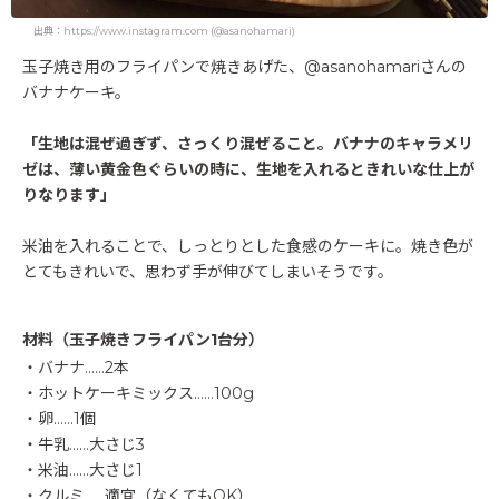
出典：https://www.instagram.com (@asanohamari)
玉子焼き用のフライパンで焼きあげた、@asanohamariさんの
バナナケーキ。
「生地は混ぜ過ぎず、さっくり混ぜること。バナナのキャラメリ
ゼは、薄い黄金色ぐらいの時に、生地を入れるときれいな仕上が
りなります」
米油を入れることで、しっとりとした食感のケーキに。焼き色が
とてもきれいで、思わず手が伸びてしまいそうです。
材料（玉子焼きフライパン1台分）
・バナナ……2本
・ホットケーキミックス……100g
・卵……1個
・牛乳……大さじ3
・米油……大さじ1
・クルミ……適宜（なくてもOK）