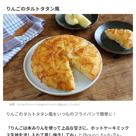
りんごのタルトタタン風
出典：https://www.instagram.com (@gucci_fuufu)
りんごのタルトタタン風をいつものフライパンで簡単に！
「りんごは本みりんを使って上品な甘さに。ホットケーキミック
ス生地を流し入れて蒸し焼きしてね」
と@gucci_fuufuさん。