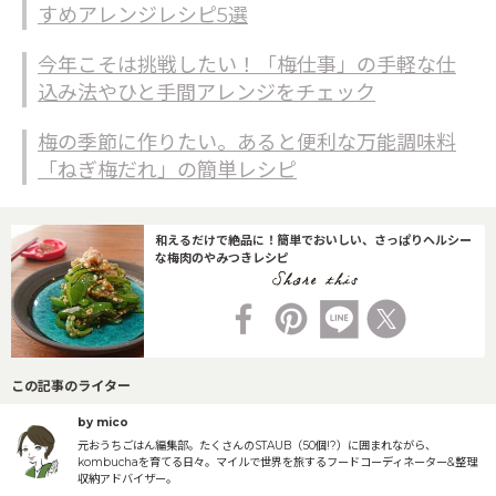
すめアレンジレシピ5選
今年こそは挑戦したい！「梅仕事」の手軽な仕
込み法やひと手間アレンジをチェック
梅の季節に作りたい。あると便利な万能調味料
「ねぎ梅だれ」の簡単レシピ
和えるだけで絶品に！簡単でおいしい、さっぱりヘルシー
な梅肉のやみつきレシピ
この記事のライター
by mico
元おうちごはん編集部。たくさんのSTAUB（50個!?）に囲まれながら、
kombuchaを育てる日々。マイルで世界を旅するフードコーディネーター&整理
収納アドバイザー。