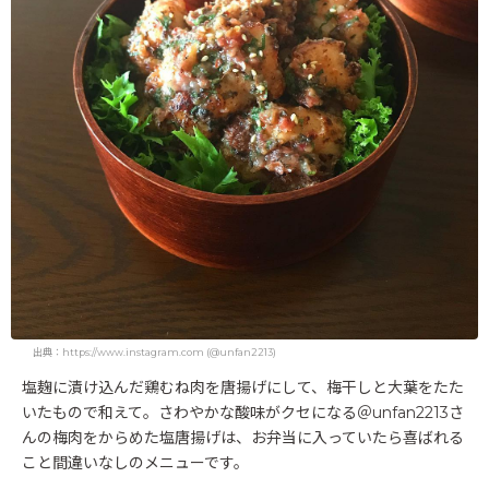
出典：https://www.instagram.com (@unfan2213)
塩麹に漬け込んだ鶏むね肉を唐揚げにして、梅干しと大葉をたた
いたもので和えて。さわやかな酸味がクセになる＠unfan2213さ
んの梅肉をからめた塩唐揚げは、お弁当に入っていたら喜ばれる
こと間違いなしのメニューです。