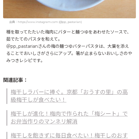
出典：https://www.instagram.com (@pp_pastarian)
種を取ってたたいた梅肉にバターと麺つゆをあわせたソースで、
茹でたてのパスタを和えて。
＠pp_pastarianさんの梅の麺つゆバターパスタは、大葉を添え
ることでおいしさがさらにアップ。箸が止まらないおいしさのや
みつきレシピです。
関連記事：
梅干しラバーに捧ぐ。京都「おうすの里」の高
級梅干しが食べたい！
梅干しが進化！梅肉で作られた「梅シート」で
お弁当作りのマンネリ解消
梅干しを飽きずに毎日食べたい！梅干しのおす