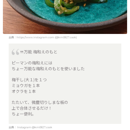
出典：https://www.instagram.com (@km0827.cook)
🍴万能 梅和えのもと
ピーマンの梅和えには
ちょー万能な梅和えのもとを使いました
梅干し(大１)を１つ
ミョウガを１本
オクラを１本
たたいて、微塵切りしまな板の
上で合体させるだけ！
ちょー便利。
出典：
Instagram @km0827.cook