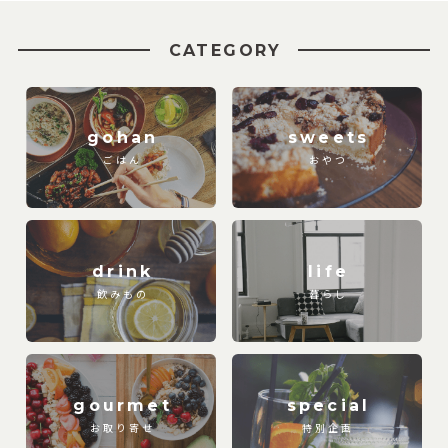
CATEGORY
gohan
sweets
ごはん
おやつ
drink
life
飲みもの
暮らし
gourmet
special
お取り寄せ
特別企画