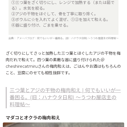
①三つ葉をざく切りにし、レンジで加熱する（または茹で
る）。水気を絞る。
②アジの干物をほぐして、骨を丁寧に取り除く。
③ボウルに☆を入れてよく混ぜ、①②を加えて和える。
④器に盛り付け、ごまを乗せる。
出典：
アメーバブログ：何でもいいが一番困る。(旧：ハナウタ日和) ～うつわ屋店主の料理帖～
ざく切りにしてさっと加熱した三つ葉とほぐしたアジの干物を梅
肉だれで和えて。四つ葉の素敵な器に盛り付けられた＠
cheshirecatmiruさんの梅肉和えは、ごはんやお酒はもちろんの
こと、豆腐にのせても相性抜群です。
三つ葉とアジの干物の梅肉和え | 何でもいいが一
番困る。(旧：ハナウタ日和) ～うつわ屋店主の
料理帖～
マダコとオクラの梅肉和え