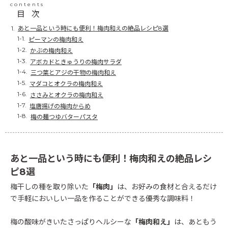
contents
目次
あと一品という時にも便利！梅肉和えの絶品レシピ8選
ピーマンの梅肉和え
かぶの梅肉和え
アボカドときゅうりの梅肉サラダ
三つ葉とアジの干物の梅肉和え
マダコとオクラの梅肉和え
ささみとオクラの梅肉和え
塩唐揚げの梅肉からめ
梅の麺つゆバターパスタ
あと一品という時にも便利！梅肉和えの絶品レシ
ピ8選
梅干しの種を取り除いた
「梅肉」
は、お好みの食材と合えるだけ
で手軽においしい一品を作ることができる優秀な調味料！
梅の酸味がきいたさっぱりヘルシーな
「梅肉和え」
は、あともう