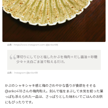
出典：https://www.instagram.com (@ariko418)
薄切りにしてひと塩したかぶを梅肉＋だし醤油＋砂糖
少々＋太白ごま油で和えるだけ。
出典：
Instagram @ariko418
かぶのシャキシャキ感と梅のさわやかな香りが食欲をそそる
@ariko418さんの梅肉和え。刻んで塩をまぶして水気を絞った葉
っぱも添えられた一品は、さっぱりとした味わいでごはんのお供
にもぴったりです。