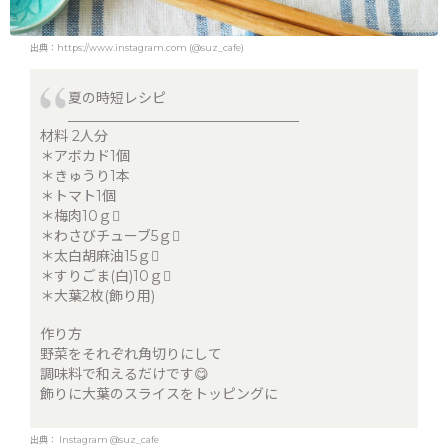
出典：https://www.instagram.com (@suz_cafe)
夏の時短レシピ
_________________________________
材料 2人分
＊アボカド1個
＊きゅうり1本
＊トマト1個
＊梅肉10ｇ
＊わさびチューブ5ｇ
＊太白胡麻油15ｇ
＊すりごま(白)10ｇ
＊大葉2枚(飾り用)
作り方
野菜をそれぞれ角切りにして
調味料で和えるだけです😋
飾りに大葉のスライスをトッピングに
出典：
Instagram @suz_cafe