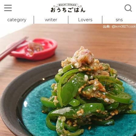
category
writer
Lovers
sns
出典 : @km0827.cook