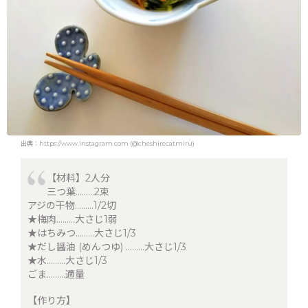
出典：https://www.instagram.com (@cheshirecatmiru)
【材料】2人分
三つ葉………2束
アジの干物………1/2切
★梅肉………大さじ1弱
★はちみつ………大さじ1/3
★だし醤油 (めんつゆ) ………大さじ1/3
★水………大さじ1/3
ごま………適量
【作り方】