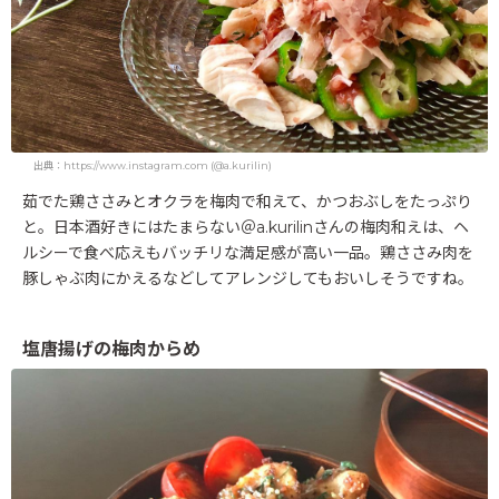
出典：https://www.instagram.com (@a.kurilin)
茹でた鶏ささみとオクラを梅肉で和えて、かつおぶしをたっぷり
と。日本酒好きにはたまらない＠a.kurilinさんの梅肉和えは、ヘ
ルシーで食べ応えもバッチリな満足感が高い一品。鶏ささみ肉を
豚しゃぶ肉にかえるなどしてアレンジしてもおいしそうですね。
塩唐揚げの梅肉からめ