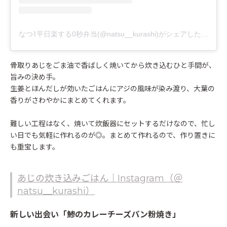
なつ⌇平日楽する0秒弁当(@natsu__kurashi)がシェアした投稿
骨取りあじをごま油で香ばしく焼いてから炊き込むひと手間が、
旨みの決め手。
生姜とほんだしが効いたごはんにアジの風味が染み渡り、大葉の
香りがさわやかにまとめてくれます。
難しい工程はなく、焼いて炊飯器にセットするだけなので、忙し
い日でも気軽に作れるのが◎。まとめて作れるので、作り置きに
も重宝します。
あじの炊き込みごはん｜Instagram（＠
natsu__kurashi）
新しい出会い「鯵のカレーチーズパン粉焼き」