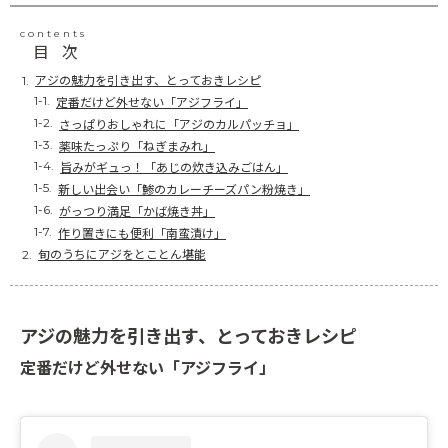
contents
目次
アジの魅力を引き出す、とっておきレシピ
定番だけど外せない「アジフライ」
さっぱりおしゃれに「アジのカルパッチョ」
薬味たっぷり「ねぎまみれ」
旨みがギュっ！「あじの炊き込みごはん」
新しい出会い「鯵のカレーチーズパン粉焼き」
がっつり満足「かば焼き丼」
作り置きにも便利「南蛮漬け」
旬のうちにアジをとことん堪能
アジの魅力を引き出す、とっておきレシピ
定番だけど外せない「アジフライ」