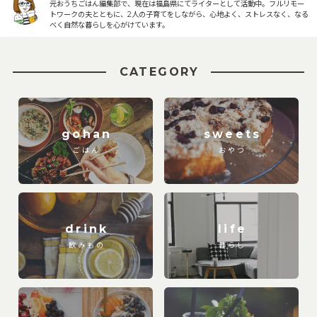
元おうちごはん編集部で、現在は福島県にてライターとして活動中。フルリモー
トワークの夫とともに、2人の子育てをしながら、心地よく、ストレスなく、なる
べく自然な暮らしを心がけています。
CATEGORY
gohan
sweets
ごはん
おやつ
drink
life
飲みもの
暮らし