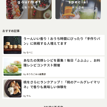
gourmet
special
お取り寄せ
特別企画
おすすめ記事
うーんいい香り！おうち時間にぴったり「手作りパ
ン」に挑戦する人増えてます
by なべこ
あなたの笑顔レシピを募集！毎日「ふふふ」。お料
理レシピコンテスト開催
by おうちごはん編集部
桃をさらにランクアップ！「桃のアールグレイマリ
ネ」で香りも美味しい体験を
by やん