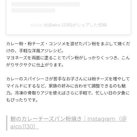
𝚊𝚒𝚌𝚘 𖤘(@aico.1130)がシェアした投稿
カレー粉・粉チーズ・コンソメを混ぜたパン粉をまぶして焼くだ
けの、手軽な洋風アジレシピ。
マヨネーズを両面に塗ることでパン粉がしっかりくっつき、こん
がりサクサクに仕上がります。
カレーのスパイシーさが苦手なお子さんには粉チーズを増やして
マイルドにするなど、家族の好みに合わせて調整できるのも魅
力。冷凍の骨取りアジを使えばさらに手軽で、忙しい日の夕食に
もぴったりです。
鯵のカレーチーズパン粉焼き｜Instagram（＠
aico.1130）