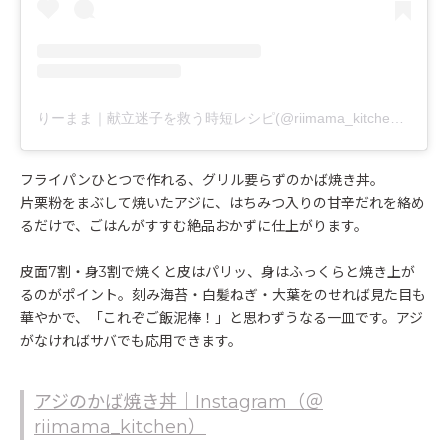
りーまま｜献立迷子を救う時短レシピ(@riimama_kitchen)がシェアした投稿
フライパンひとつで作れる、グリル要らずのかば焼き丼。
片栗粉をまぶして焼いたアジに、はちみつ入りの甘辛だれを絡め
るだけで、ごはんがすすむ絶品おかずに仕上がります。
皮面7割・身3割で焼くと皮はパリッ、身はふっくらと焼き上が
るのがポイント。刻み海苔・白髪ねぎ・大葉をのせれば見た目も
華やかで、「これぞご飯泥棒！」と思わずうなる一皿です。アジ
がなければサバでも応用できます。
アジのかば焼き丼｜Instagram（＠
riimama_kitchen）