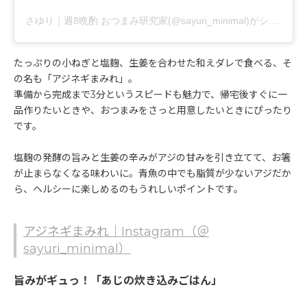
さゆり｜週8晩酌 おつまみ研究家(@sayuri_minimal)がシェアした投稿
たっぷりの小ねぎと塩麹、生姜を合わせた和えダレで食べる、そ
の名も「アジネギまみれ」。
準備から完成まで3分というスピードも魅力で、帰宅後すぐに一
品作りたいときや、おつまみをさっと用意したいときにぴったり
です。
塩麹の発酵の旨みと生姜の辛みがアジの甘みを引き立てて、お箸
が止まらなくなる味わいに。青魚の中でも脂質が少ないアジだか
ら、ヘルシーに楽しめるのもうれしいポイントです。
アジネギまみれ｜Instagram（＠
sayuri_minimal）
旨みがギュっ！「あじの炊き込みごはん」