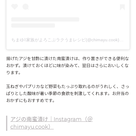
ちまゆ⌇ 家族がよろこぶラクうまレシピ(@chimayu.cook)がシェアした投稿
揚げたアジを甘酢に漬けた南蛮漬けは、作り置きができる便利な
おかず。漬けておくほどに味が染みて、翌日はさらにおいしくな
ります。
玉ねぎやパプリカなど野菜もたっぷり取れるのがうれしく、さっ
ぱりとした酸味が暑い季節の食欲を刺激してくれます。お弁当の
おかずにもおすすめです。
アジの南蛮漬け｜Instagram（＠
chimayu.cook）