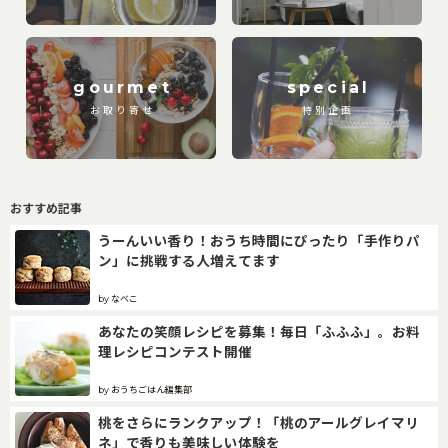
gourmet
special
お取り寄せ
特別企画
おすすめ記事
うーんいい香り！おうち時間にぴったり「手作りパ
ン」に挑戦する人増えてます
by なべこ
あなたの笑顔レシピを募集！毎日「ふふふ」。お料
理レシピコンテスト開催
by おうちごはん編集部
桃をさらにランクアップ！「桃のアールグレイマリ
ネ」で香りも美味しい体験を