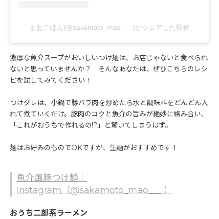
まおごはん(@sakamoto_mao___)がシェアした投稿
濃厚な魚介スープがおいしいつけ麺は、お店じゃないと食べられ
ないと思っていませんか？ そんなあなたは、ぜひこちらのレシ
ピを試してみてください！
つけダレは、小鍋で豚バラ肉を炒めたら水と調味料をどんどん入
れて煮ていくだけ。豚肉のコクと魚介の旨みが絶妙に絡み合い、
「これがおうちで作れるの!?」と驚いてしまうはず。
麺はお好みのものでOKですが、生麺がおすすめです！
魚介風豚つけ麺｜
Instagram（@sakamoto_mao___ ）
おうち二郎系ラーメン