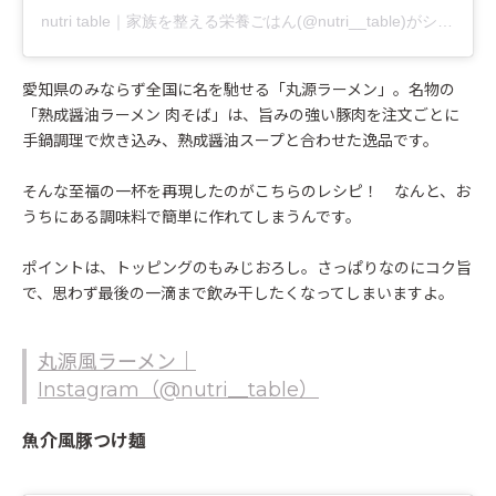
nutri table｜家族を整える栄養ごはん(@nutri__table)がシェアした投稿
愛知県のみならず全国に名を馳せる「丸源ラーメン」。名物の
「熟成醤油ラーメン 肉そば」は、旨みの強い豚肉を注文ごとに
手鍋調理で炊き込み、熟成醤油スープと合わせた逸品です。
そんな至福の一杯を再現したのがこちらのレシピ！ なんと、お
うちにある調味料で簡単に作れてしまうんです。
ポイントは、トッピングのもみじおろし。さっぱりなのにコク旨
で、思わず最後の一滴まで飲み干したくなってしまいますよ。
丸源風ラーメン｜
Instagram（@nutri__table）
魚介風豚つけ麺