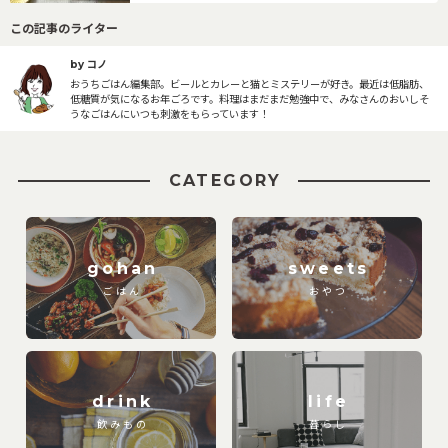
この記事のライター
by コノ
おうちごはん編集部。ビールとカレーと猫とミステリーが好き。最近は低脂肪、
低糖質が気になるお年ごろです。料理はまだまだ勉強中で、みなさんのおいしそ
うなごはんにいつも刺激をもらっています！
CATEGORY
gohan
sweets
ごはん
おやつ
drink
life
飲みもの
暮らし