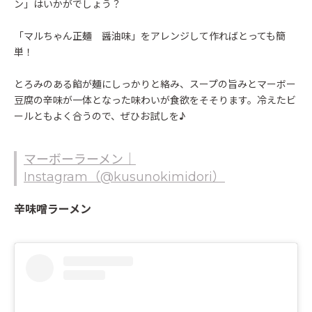
ン」はいかがでしょう？
「マルちゃん正麺 醤油味」をアレンジして作ればとっても簡
単！
とろみのある餡が麺にしっかりと絡み、スープの旨みとマーボー
豆腐の辛味が一体となった味わいが食欲をそそります。冷えたビ
ールともよく合うので、ぜひお試しを♪
マーボーラーメン｜
Instagram（@kusunokimidori）
辛味噌ラーメン