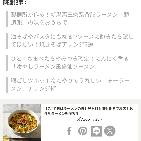
関連記事：
製麺所が作る！新潟燕三条系背脂ラーメン「麺
道楽」の味をおうちで！
油そばやパスタにもなる!?ソースに飽きたら試し
てほしい！焼きそばアレンジ7選
ひとくち食べたらやみつき確定！にんにく香る
「冷やしラーメン風醤油ソーメン」
喉ごしツルッ！冷んやりでうれしい「そーラー
メン」アレンジ術
【7月11日はラーメンの日】見た目も味もまるでお店！お
うちラーメンを作ろう