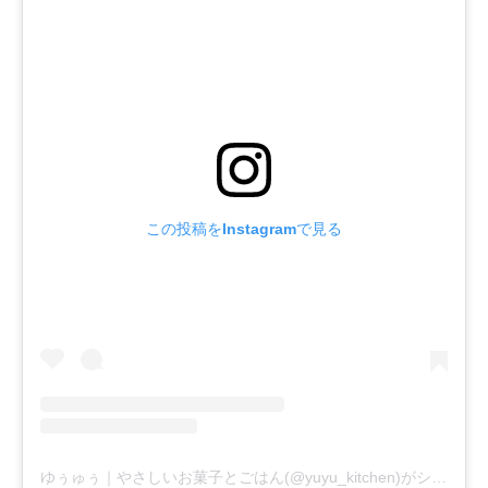
この投稿をInstagramで見る
ゆぅゅぅ｜やさしいお菓子とごはん(@yuyu_kitchen)がシェアした投稿