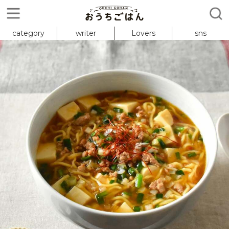
category
writer
Lovers
sns