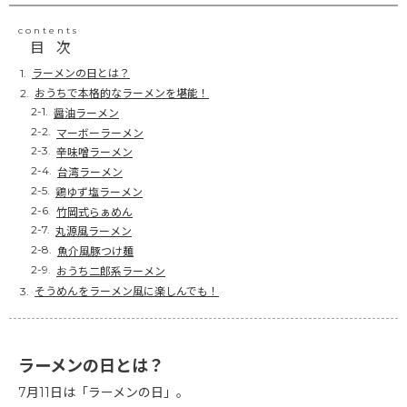
contents
目次
ラーメンの日とは？
おうちで本格的なラーメンを堪能！
醤油ラーメン
マーボーラーメン
辛味噌ラーメン
台湾ラーメン
鶏ゆず塩ラーメン
竹岡式らぁめん
丸源風ラーメン
魚介風豚つけ麺
おうち二郎系ラーメン
そうめんをラーメン風に楽しんでも！
ラーメンの日とは？
7月11日は「ラーメンの日」。