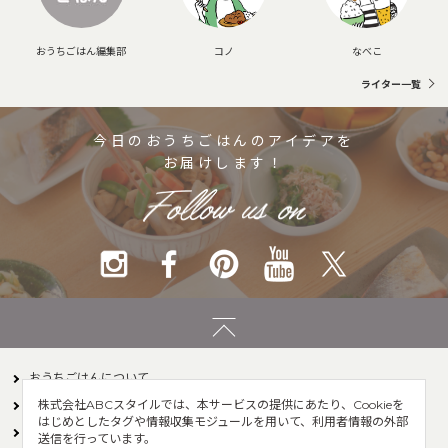
おうちごはん編集部
コノ
なべこ
ライター一覧
今日のおうちごはんのアイデアを
お届けします！
おうちごはんについて
株式会社ABCスタイルでは、本サービスの提供にあたり、Cookieを
ライター一覧
お問い合わせ
はじめとしたタグや情報収集モジュールを用いて、利用者情報の外部
運営会社
サイト利用規約
送信を行っています。