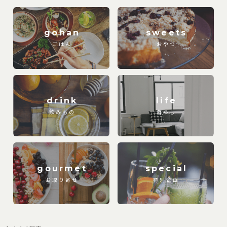
gohan
sweets
ごはん
おやつ
drink
life
飲みもの
暮らし
gourmet
special
お取り寄せ
特別企画