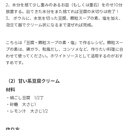
2、水分を捨て少し重みのあるお皿（もしくは重石）をのせ10分
放置する。出てきた水分をまた捨てれば豆腐の水切りは完了！
3、 ボウルに、水気を切った豆腐、顆粒スープの素、塩を加え、
泡立て器でクリーム状になるまで混ぜれば完成。
こちらは「豆腐・顆粒スープの素・塩」で作るレシピ。顆粒スー
プの素は、鶏ガラ、和風だし、コンソメなど、作りたい料理に合
わせて使ってください。ホワイトソースとして活用するのがおす
すめです。
（2）甘い系豆腐クリーム
材料
・絹ごし豆腐 1/2丁
・砂糖 大さじ1
・レモン汁 大さじ1/2
作り方