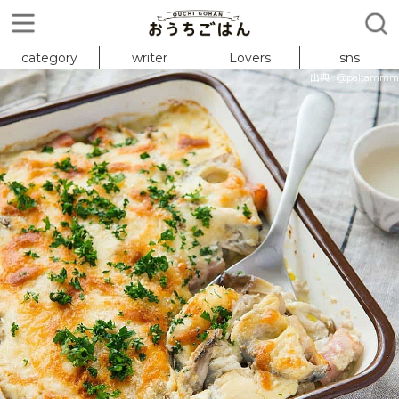
category
writer
Lovers
sns
出典 : @paltammm