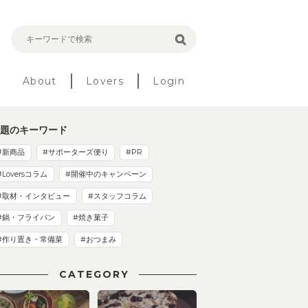
About
Lovers
Login
題のキーワード
#新商品
#サポーターズ便り
#PR
#Loversコラム
#開催中のキャンペーン
#取材・インタビュー
#スタッフコラム
#鍋・フライパン
#焼き菓子
#作り置き・常備菜
#おつまみ
CATEGORY