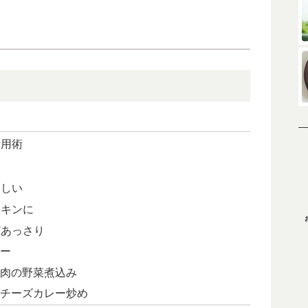
活用術
いしい
チキンに
どあっさり
ー
肉の野菜煮込み
チーズカレー炒め