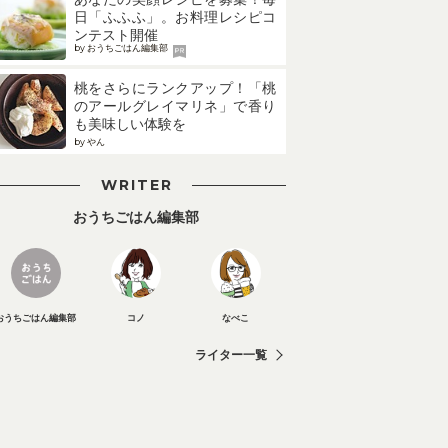
日「ふふふ」。お料理レシピコ
ンテスト開催
by おうちごはん編集部
桃をさらにランクアップ！「桃
のアールグレイマリネ」で香り
も美味しい体験を
by やん
WRITER
おうちごはん編集部
おうちごはん編集部
コノ
なべこ
ライター一覧