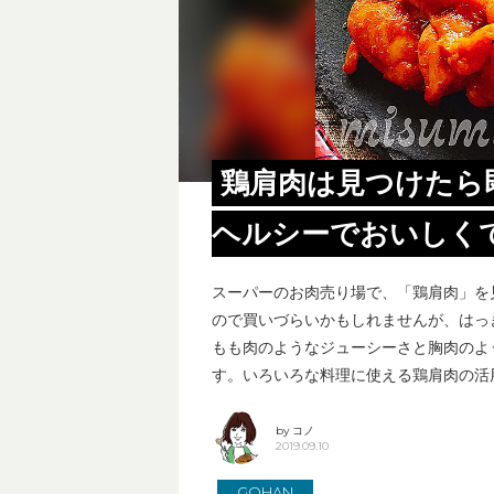
鶏肩肉は見つけたら
ヘルシーでおいしく
スーパーのお肉売り場で、「鶏肩肉」を
ので買いづらいかもしれませんが、はっ
もも肉のようなジューシーさと胸肉のよ
す。いろいろな料理に使える鶏肩肉の活
by コノ
2019.09.10
GOHAN