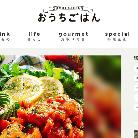
。
ink
life
gourmet
special
みもの
暮らし
お取り寄せ
特別企画
出典 : @misumisu0722
話