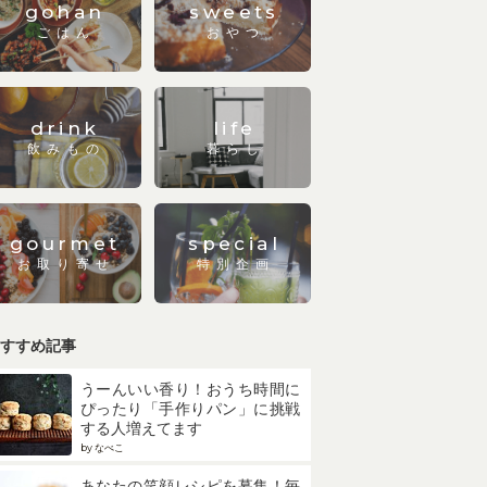
gohan
sweets
ごはん
おやつ
drink
life
飲みもの
暮らし
gourmet
special
お取り寄せ
特別企画
すすめ記事
うーんいい香り！おうち時間に
ぴったり「手作りパン」に挑戦
する人増えてます
by なべこ
あなたの笑顔レシピを募集！毎