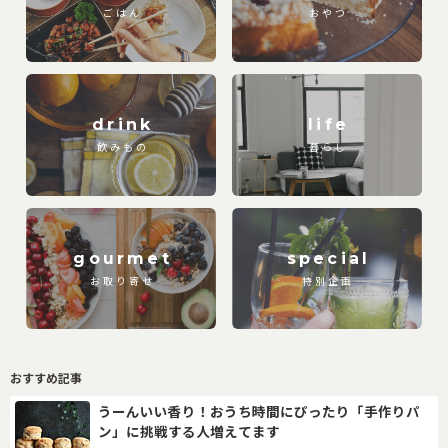
ごはん
おやつ
drink
life
飲みもの
暮らし
gourmet
special
お取り寄せ
特別企画
おすすめ記事
うーんいい香り！おうち時間にぴったり「手作りパ
ン」に挑戦する人増えてます