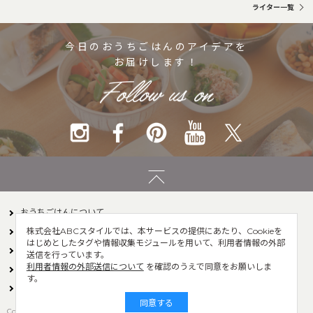
ライター一覧
今日のおうちごはんのアイデアを
お届けします！
おうちごはんについて
株式会社ABCスタイルでは、本サービスの提供にあたり、Cookieを
ライター一覧
お問い合わせ
はじめとしたタグや情報収集モジュールを用いて、利用者情報の外部
運営会社
サイト利用規約
送信を行っています。
利用者情報の外部送信について
を確認のうえで同意をお願いしま
利用者情報の外部送信について
おうちごはんLover会員規約
す。
プライバシーポリシー
食に関するお仕事情報
同意する
Copyright© ABC Style Co.,Ltd All rights reserved.