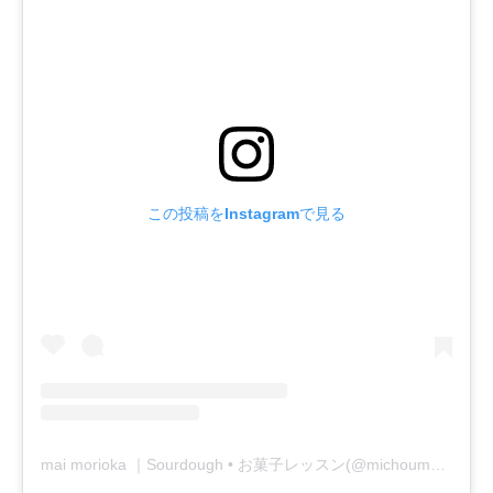
この投稿をInstagramで見る
mai morioka ｜Sourdough • お菓子レッスン(@michoumama)がシェアした投稿