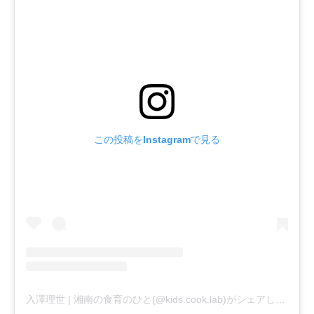
この投稿をInstagramで見る
入澤理世 | 湘南の食育のひと(@kids.cook.lab)がシェアした投稿