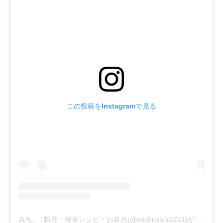
この投稿をInstagramで見る
みち。│料理・簡単レシピ・お弁当(@michimichi1211)がシェアした投稿