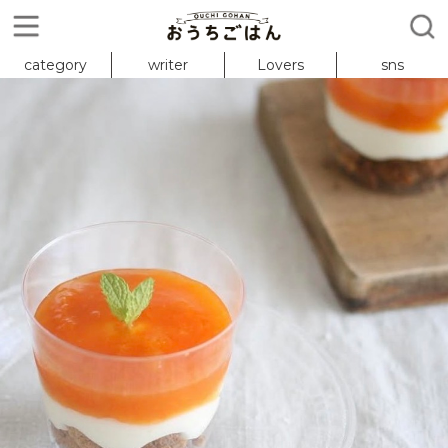
category
writer
Lovers
sns