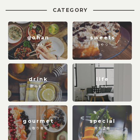
CATEGORY
gohan
sweets
ごはん
おやつ
drink
life
飲みもの
暮らし
gourmet
special
お取り寄せ
特別企画