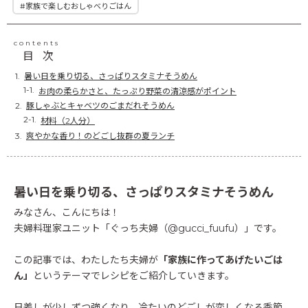
#家族で楽しむおしゃべりごはん
contents
目次
暑い日を乗り切る、さっぱりスタミナそうめん
お肉の柔らかさと、たっぷり野菜の清涼感がポイント
豚しゃぶとキャベツのごまだれそうめん
材料（2人分）
爽やかな香り！のどごし抜群の夏ランチ
暑い日を乗り切る、さっぱりスタミナそうめん
みなさん、こんにちは！
夫婦料理家ユニット「ぐっち夫婦（@gucci_fuufu）」です。
この記事では、わたしたち夫婦が
「家族に作ってあげたいごは
ん」
というテーマでレシピをご紹介していきます。
日差しが少しずつ強くなり、冷たいのどごしが恋しくなる季節。