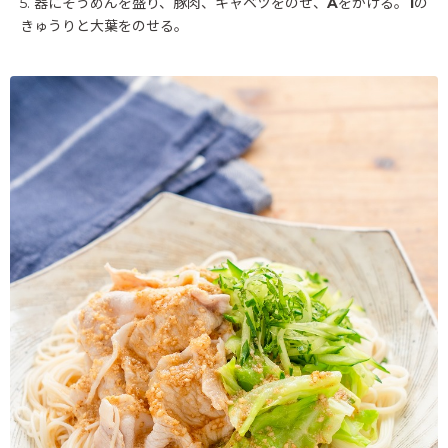
5. 器にそうめんを盛り、豚肉、キャベツをのせ、
A
をかける。
1
の
きゅうりと大葉をのせる。