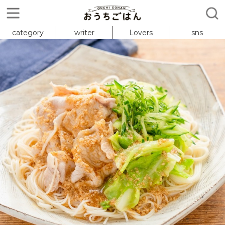
category
writer
Lovers
sns