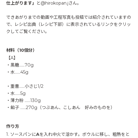
仕上がります」
と@hirokopan.jさん。
できあがりまでの動画や工程写真も投稿では紹介されていますの
で、レシピ出典（レシピ下部）に表示されているリンクをクリッ
クしてご覧ください。
材料（10個分）
【A】
・黒糖……70g
・水……45g
・重曹……小さじ1/2
・水……5g
・薄力粉 ……130g
・餡子 ……270g（つぶあん、こしあん 好みのものを）
作り方
1. ソースパンに
A
を入れ中火で溶かす。ボウルに移し、粗熱をと