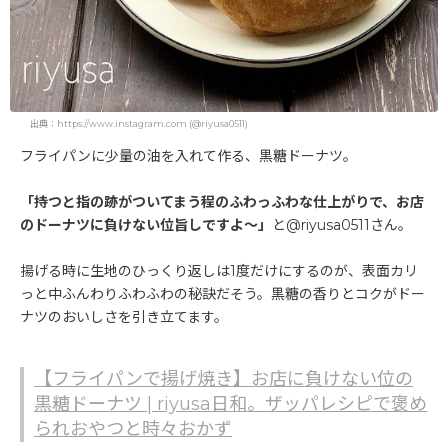
出典：https://www.instagram.com (@riyusa0511)
フライパンに少量の油を入れて作る、黒糖ドーナツ。
「持つと指の跡がついてまう程のふわっふわな仕上がりで、お店
のドーナツに負けない位旨しですよ〜」
と@riyusa0511さん。
揚げる時に生地のひっくり返しは1度だけにするのが、表面カリ
っと中ふんわりふわふわの秘訣だそう。黒糖の香りとコクがドー
ナツのおいしさを引き立てます。
【フライパンで揚げ焼き】お店に負けない位の
黒糖ドーナツ | riyusa日和。ザッパレシピで褒め
られおやつと時々おかず