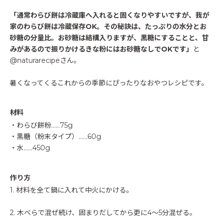
「通常わらび餅は冷蔵庫へ入れると固くなりやすいですが、我が
家のわらび餅は冷蔵保存OK。その秘訣は、たっぷりの水分とお
砂糖の分量比。お砂糖は結構入りますが、黒糖にすることと、甘
みがあるので振りかけるきな粉にはお砂糖なしでOKです」
と
@naturarecipeさん。
暑くなってくるこれからの季節にぴったりなおやつレシピです。
材料
・わらび餅粉……75g
・黒糖（粉末タイプ）……60g
・水……450g
作り方
1. 材料を全て鍋に入れて中火にかける。
2. 木べらで混ぜ続け、固まりだしてから更に4～5分混ぜる。