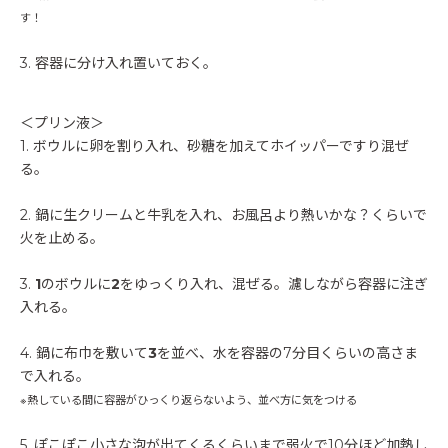
す！
3. 容器に分け入れ置いておく。
＜プリン液＞
1. ボウルに卵を割り入れ、砂糖を加えてホイッパーですり混ぜ
る。
2. 鍋に生クリームと牛乳を入れ、お風呂より熱いかな？くらいで
火を止める。
3.
1
のボウルに
2
をゆっくり入れ、混ぜる。濾しながら容器に注ぎ
入れる。
4. 鍋に布巾を敷いて
3
を並べ、水を容器の7分目くらいの高さま
で入れる。
※熱している間に容器がひっくり返らないよう、並べ方に気をつける
5. ぽこぽこ小さな泡が出てくるくらいまで弱火で10分ほど加熱し