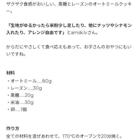
ザクザク食感がおいしい、黒糖とレーズンのオートミールクッキ
ー。
「生地がゆるかったら米粉少し足したり、他にナッツやシナモン
入れたり、アレンジ自由です」
とamsk.lvさん。
からだにやさしくて食べ応えもあって、お子さんのおやつにもい
いですね。
材料
・オートミール……80g
・レーズン……30g
・黒糖……20g
・米油……30g
・卵……1個
作り方
全ての材料を混ぜあわせて、170℃のオーブンで20分焼く。