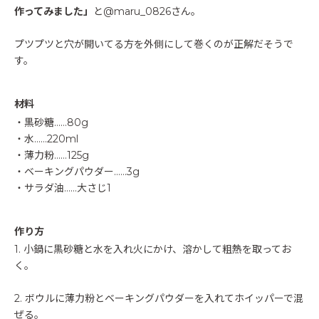
作ってみました」
と@maru_0826さん。
プツプツと穴が開いてる方を外側にして巻くのが正解だそうで
す。
材料
・黒砂糖……80g
・水……220ml
・薄力粉……125g
・ベーキングパウダー……3g
・サラダ油……大さじ1
作り方
1. 小鍋に黒砂糖と水を入れ火にかけ、溶かして粗熱を取ってお
く。
2. ボウルに薄力粉とベーキングパウダーを入れてホイッパーで混
ぜる。