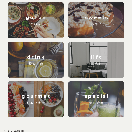
gohan
sweets
ごはん
おやつ
drink
life
飲みもの
暮らし
gourmet
special
お取り寄せ
特別企画
おすすめ記事