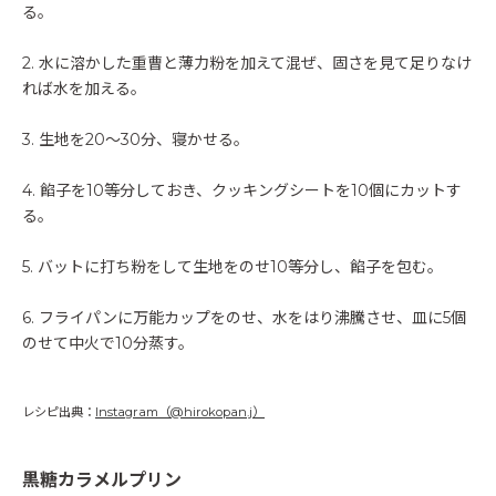
る。
2. 水に溶かした重曹と薄力粉を加えて混ぜ、固さを見て足りなけ
れば水を加える。
3. 生地を20〜30分、寝かせる。
4. 餡子を10等分しておき、クッキングシートを10個にカットす
る。
5. バットに打ち粉をして生地をのせ10等分し、餡子を包む。
6. フライパンに万能カップをのせ、水をはり沸騰させ、皿に5個
のせて中火で10分蒸す。
レシピ出典：
Instagram（@hirokopan.j）
黒糖カラメルプリン