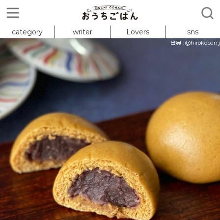
category
writer
Lovers
sns
出典 : @hirokopan.j