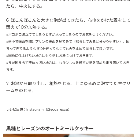
たら、中火にする。
6. ぼこんぼこんと大きな泡が出てきたら、布巾をかけた蓋をして
弱火で10分加熱する。
※ボコボコ湯立ててしまうとすが入ってしまうのでお気をつけください。
※途中で鍋蓋を開けプリンの表面を見てみて（揺らしてみると分かりやすい）、固
まってきてるようなら10分経ってなくても火を止めて蒸らして良いです。
※固めに仕上げたい場合はもう少しお湯につけておきます。
※まだ固まらず液体っぽい場合は、もう少し火を通すか蓋を閉めたまま置いておき
ます。
7. お湯から取り出し、粗熱をとる。上にゆるめに泡立てた生クリ
ームをのせる。
レシピ出典：
Instagram（@ecca_ecca）
黒糖とレーズンのオートミールクッキー