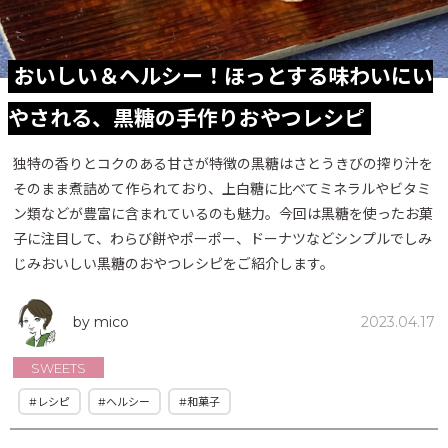
おいしい＆ヘルシー！ほっとする味わいにい
やされる、黒糖の手作りおやつレシピ
独特の香りとコクのある甘さが特徴の黒糖はさとうきびの搾り汁を
そのまま煮詰めて作られており、上白糖に比べてミネラルやビタミ
ン類などが豊富に含まれているのも魅力。今回は黒糖を使ったお菓
子に注目して、わらび餅やポーポー、ドーナツなどシンプルでしみ
じみおいしい黒糖のおやつレシピをご紹介します。
by mico
2023.04.17
SWEETS
#レシピ
#ヘルシー
#和菓子