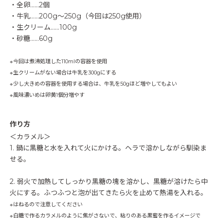
・全卵……2個
・牛乳……200g～250g（今回は250g使用）
・生クリーム……100g
・砂糖……60g
※今回は煮沸処理した110mlの容器を使用
※生クリームがない場合は牛乳を300gにする
※少し大きめの容器を使用する場合は、牛乳を50gほど増やしてもよい
※風味濃いめは卵黄1個分増やす
作り方
＜カラメル＞
1. 鍋に黒糖と水を入れて火にかける。ヘラで溶かしながら馴染ま
せる。
2. 弱火で加熱してしっかり黒糖の塊を溶かし、黒糖が溶けたら中
火にする。ふつふつと泡が出てきたら火を止めて熱湯を入れる。
※はねるので注意してください
※白糖で作るカラメルのように焦がさないで、粘りのある黒蜜を作るイメージで