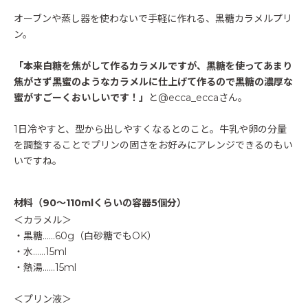
オーブンや蒸し器を使わないで手軽に作れる、黒糖カラメルプリ
ン。
「本来白糖を焦がして作るカラメルですが、黒糖を使ってあまり
焦がさず黒蜜のようなカラメルに仕上げて作るので黒糖の濃厚な
蜜がすごーくおいしいです！」
と@ecca_eccaさん。
1日冷やすと、型から出しやすくなるとのこと。牛乳や卵の分量
を調整することでプリンの固さをお好みにアレンジできるのもい
いですね。
材料（90～110mlくらいの容器5個分）
＜カラメル＞
・黒糖……60g（白砂糖でもOK）
・水……15ml
・熱湯……15ml
＜プリン液＞