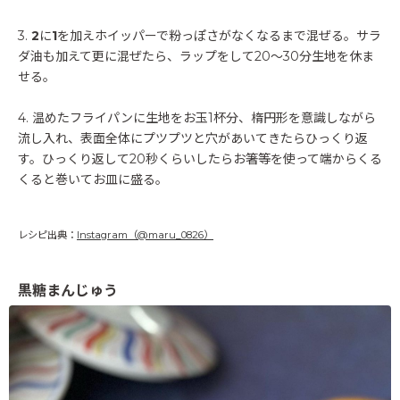
3.
2
に
1
を加えホイッパーで粉っぽさがなくなるまで混ぜる。サラ
ダ油も加えて更に混ぜたら、ラップをして20〜30分生地を休ま
せる。
4. 温めたフライパンに生地をお玉1杯分、楕円形を意識しながら
流し入れ、表面全体にプツプツと穴があいてきたらひっくり返
す。ひっくり返して20秒くらいしたらお箸等を使って端からくる
くると巻いてお皿に盛る。
レシピ出典：
Instagram（@maru_0826）
黒糖まんじゅう