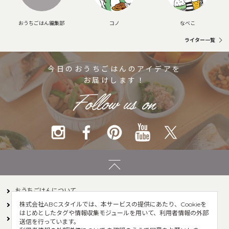
おうちごはん編集部
コノ
なべこ
ライター一覧
今日のおうちごはんのアイデアを
お届けします！
おうちごはんについて
株式会社ABCスタイルでは、本サービスの提供にあたり、Cookieを
ライター一覧
お問い合わせ
はじめとしたタグや情報収集モジュールを用いて、利用者情報の外部
運営会社
サイト利用規約
送信を行っています。