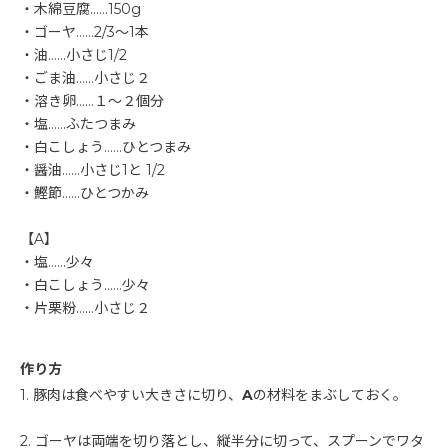
・木綿豆腐……150g
・ゴーヤ……2/3～1本
・油……小さじ1/2
・ごま油……小さじ２
・溶き卵……１～２個分
・塩……ふたつまみ
・白こしょう……ひとつまみ
・醤油……小さじ1と 1/2
・鰹節……ひとつかみ
【A】
・塩……少々
・白こしょう……少々
・片栗粉……小さじ２
作り方
1. 豚肉は食べやすい大きさに切り、
A
の材料をまぶしておく。
2. ゴーヤは両端を切り落とし、縦半分に切って、スプーンでワタ