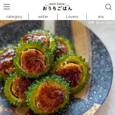
category
writer
Lovers
sns
出典 : @i.am._.asami