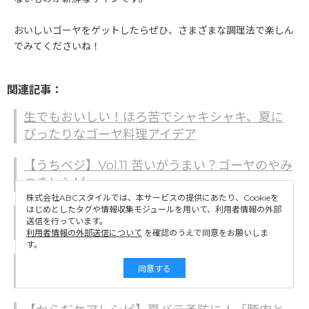
おいしいゴーヤをゲットしたらぜひ、さまざまな調理法で楽しん
でみてくださいね！
関連記事：
生でもおいしい！ほろ苦でシャキシャキ、夏に
ぴったりなゴーヤ料理アイデア
【うちベジ】Vol.11 苦いがうまい？ゴーヤのやみ
つきレシピ
株式会社ABCスタイルでは、本サービスの提供にあたり、Cookieを
はじめとしたタグや情報収集モジュールを用いて、利用者情報の外部
食材をおいしく使い切る！暑い日はパパっと作
送信を行っています。
れるチャンプルーで楽チンごはん
利用者情報の外部送信について
を確認のうえで同意をお願いしま
す。
【ちゃみのおうち和ごはん】「鰻とゴーヤのス
同意する
タミナ炒め」で暑い夏を乗り切ろう！