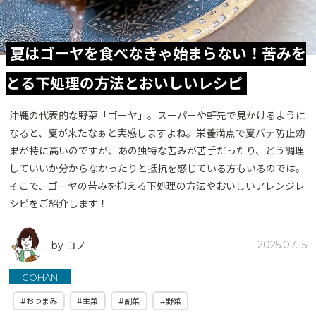
夏はゴーヤを食べなきゃ始まらない！苦みを
とる下処理の方法とおいしいレシピ
沖縄の代表的な野菜「ゴーヤ」。スーパーや軒先で見かけるように
なると、夏が来たなぁと実感しますよね。栄養満点で夏バテ防止効
果が特に高いのですが、あの独特な苦みが苦手だったり、どう調理
していいか分からなかったりと抵抗を感じている方もいるのでは。
そこで、ゴーヤの苦みを抑える下処理の方法やおいしいアレンジレ
シピをご紹介します！
2025.07.15
by コノ
GOHAN
#おつまみ
#主菜
#副菜
#野菜