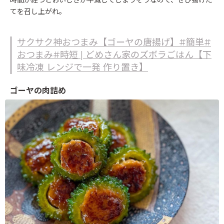
時間が経つとおいしさが半減してしまうそうなので、ぜひ揚げた
てを召し上がれ。
サクサク神おつまみ【ゴーヤの唐揚げ】#簡単#
おつまみ#時短 | どめさん家のズボラごはん【下
味冷凍 レンジで一発 作り置き】
ゴーヤの肉詰め