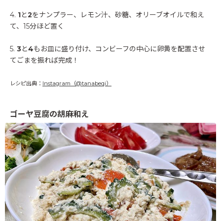
4.
1
と
2
をナンプラー、レモン汁、砂糖、オリーブオイルで和え
て、15分ほど置く
5.
3
と
4
もお皿に盛り付け、コンビーフの中心に卵黄を配置させ
てごまを振れば完成！
レシピ出典：
Instagram（@tanabeqi）
ゴーヤ豆腐の胡麻和え