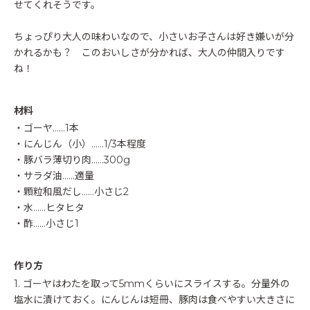
せてくれそうです。
ちょっぴり大人の味わいなので、小さいお子さんは好き嫌いが分
かれるかも？ このおいしさが分かれば、大人の仲間入りです
ね！
材料
・ゴーヤ……1本
・にんじん（小）……1/3本程度
・豚バラ薄切り肉……300g
・サラダ油……適量
・顆粒和風だし……小さじ2
・水……ヒタヒタ
・酢……小さじ1
作り方
1. ゴーヤはわたを取って5mmくらいにスライスする。分量外の
塩水に漬けておく。にんじんは短冊、豚肉は食べやすい大きさに