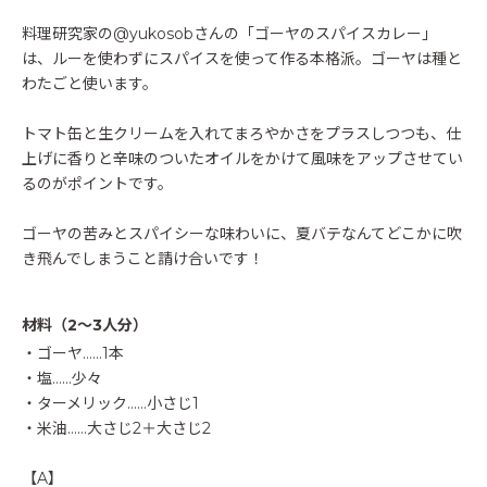
料理研究家の@yukosobさんの「ゴーヤのスパイスカレー」
は、ルーを使わずにスパイスを使って作る本格派。ゴーヤは種と
わたごと使います。
トマト缶と生クリームを入れてまろやかさをプラスしつつも、仕
上げに香りと辛味のついたオイルをかけて風味をアップさせてい
るのがポイントです。
ゴーヤの苦みとスパイシーな味わいに、夏バテなんてどこかに吹
き飛んでしまうこと請け合いです！
材料（2～3人分）
・ゴーヤ……1本
・塩……少々
・ターメリック……小さじ1
・米油……大さじ2＋大さじ2
【A】