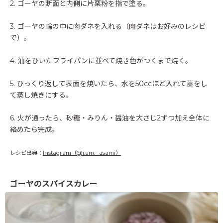
2. ゴーヤの断面と内側に片栗粉を指で塗る。
3. ゴーヤの輪の中に肉ダネを入れる（肉ダネはお好みのレシピ
で）。
4. 油をひいたフライパンに並べて焼き色がつくまで焼く。
5. ひっくり返して表面を焼いたら、水を50ccほど入れて蓋をし
て蒸し焼きにする。
6. 火が通ったら、砂糖・みりん・醤油を大さじ2ずつ加え全体に
絡めたら完成。
レシピ出典：
Instagram（@i.am._.asami）
ゴーヤのスパイスカレー