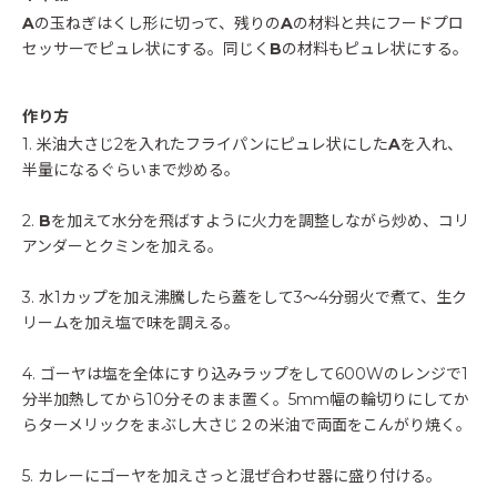
A
の玉ねぎはくし形に切って、残りの
A
の材料と共にフードプロ
セッサーでピュレ状にする。同じく
B
の材料もピュレ状にする。
作り方
1. 米油大さじ2を入れたフライパンにピュレ状にした
A
を入れ、
半量になるぐらいまで炒める。
2.
B
を加えて水分を飛ばすように火力を調整しながら炒め、コリ
アンダーとクミンを加える。
3. 水1カップを加え沸騰したら蓋をして3〜4分弱火で煮て、生ク
リームを加え塩で味を調える。
4. ゴーヤは塩を全体にすり込みラップをして600Wのレンジで1
分半加熱してから10分そのまま置く。5mm幅の輪切りにしてか
らターメリックをまぶし大さじ２の米油で両面をこんがり焼く。
5. カレーにゴーヤを加えさっと混ぜ合わせ器に盛り付ける。