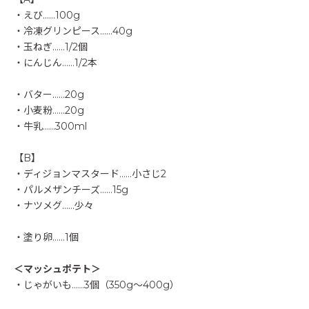
・えび……100g
・冷凍グリンピース……40g
・玉ねぎ……1/2個
・にんじん……1/2本
・バター……20g
・小麦粉……20g
・牛乳……300ml
【B】
・ディジョンマスタード……小さじ2
・パルメザンチーズ……15g
・ナツメグ……少々
・塗り卵……1個
＜マッシュポテト＞
・じゃがいも……3個（350g〜400g）