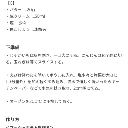
【C】
・バター……20g
・生クリーム……50ml
・塩……少々
・白こしょう……お好み
下準備
・じゃがいもは皮を剥き、一口大に切る。にんじんは1cm角に切
る。玉ねぎは薄くスライスする。
・えびは背わたを除いてボウルに入れ、塩少々と片栗粉大さじ
1（分量外）を加え軽く揉み込み、流水で優しく洗いったらキッ
チンペーパーなどで水気を拭き取り、2cm幅に切る。
・オーブンを200℃に予熱しておく。
作り方
＜マッシュポテトを作る＞