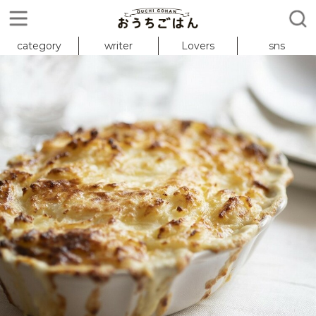
category
writer
Lovers
sns