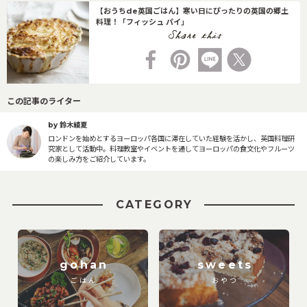
【おうちde英国ごはん】寒い日にぴったりの英国の郷土
料理！「フィッシュ パイ」
この記事のライター
by 鈴木綾夏
ロンドンを始めとするヨーロッパ各国に滞在していた経験を活かし、英国料理研
究家として活動中。料理教室やイベントを通してヨーロッパの食文化やフルーツ
の楽しみ方をご紹介しています。
CATEGORY
gohan
sweets
ごはん
おやつ