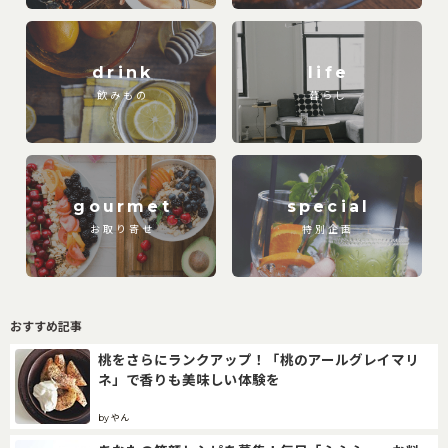
drink
life
飲みもの
暮らし
gourmet
special
お取り寄せ
特別企画
おすすめ記事
桃をさらにランクアップ！「桃のアールグレイマリ
ネ」で香りも美味しい体験を
by やん