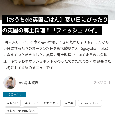
【おうちde英国ごはん】寒い日にぴったり
の英国の郷土料理！「フィッシュ パイ」
1月に入り、ぐっと冷え込みが増してきた気がしますね。こんな寒
い日にぴったりのオーブン料理を鈴木綾夏さん（@ayakacooks）
に教えていただきました。英国の郷土料理でもある定番のお魚料
理。ふわふわのマッシュポテトがのったできたての熱々を頬張りた
い冬におすすめのメニューです！
2022.01.11
by 鈴木綾夏
GOHAN
#レシピ
#パーティー・おもてなし
#主菜
#Loversコラム
#おうちde英国ごはん