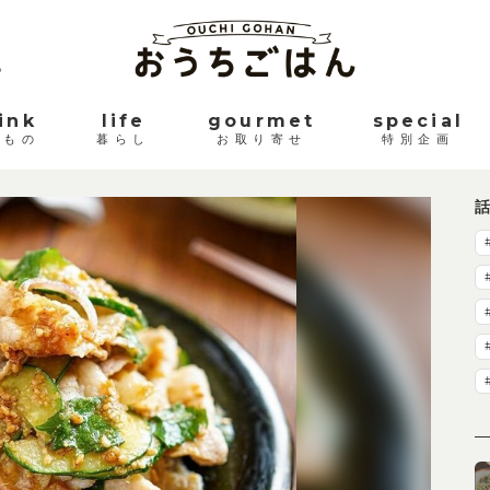
。
ink
life
gourmet
special
みもの
暮らし
お取り寄せ
特別企画
話