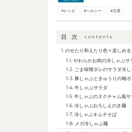
#レシピ
#ヘルシー
#主菜
目次
contents
のせたり和えたり色々楽しめる
やわらかお肉の冷しゃぶサ
ごま味噌ダレのサラダ冷し
豚しゃぶときゅうりの梅ポ
牛しゃぶサラダ
牛しゃぶのヌクチャム風サ
冷しゃぶおろしえのき麺
冷しゃぶキムチそば
メガ冷しゃぶ麺