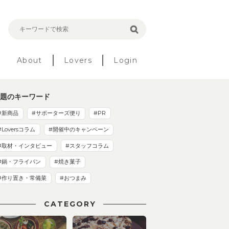
About
Lovers
Login
題のキーワード
#新商品
#サポーターズ便り
#PR
#Loversコラム
#開催中のキャンペーン
#取材・インタビュー
#スタッフコラム
#鍋・フライパン
#焼き菓子
#作り置き・常備菜
#おつまみ
CATEGORY