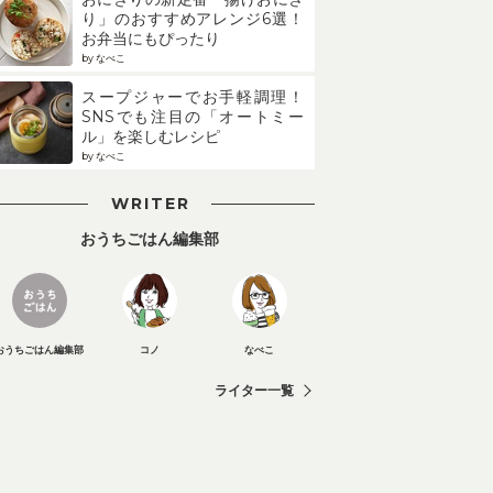
り」のおすすめアレンジ6選！
お弁当にもぴったり
by なべこ
スープジャーでお手軽調理！
SNSでも注目の「オートミー
ル」を楽しむレシピ
by なべこ
WRITER
おうちごはん編集部
おうちごはん編集部
コノ
なべこ
ライター一覧