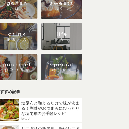
gohan
sweets
ごはん
おやつ
drink
life
飲みもの
暮らし
gourmet
special
お取り寄せ
特別企画
すすめ記事
塩昆布と和えるだけで味が決ま
る！副菜やおつまみにぴったり
な塩昆布のお手軽レシピ
by コノ
おにぎりの新定番「揚げおにぎ