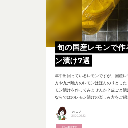
旬の国産レモンで作
ン漬け7選
年中出回っているレモンですが、国産レ
方や九州地方のレモンはほんのりとした
モン漬けを作ってみませんか？皮ごと漬
ならではのレモン漬けの楽しみ方をご紹
by コノ
2020.02.12
SWEETS