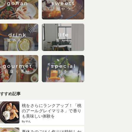
gohan
sweets
ごはん
おやつ
drink
life
飲みもの
暮らし
gourmet
special
お取り寄せ
特別企画
すすめ記事
桃をさらにランクアップ！「桃
のアールグレイマリネ」で香り
も美味しい体験を
by やん
夏休みのごはん作りは時短しか