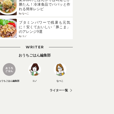
勝たん！冷凍食品でパパッと作
れる簡単レシピ
by なべこ
ブタミンパワーで残暑も元気
に！安くておいしい「豚こま」
のアレンジ9選
by コノ
WRITER
おうちごはん編集部
おうちごはん編集部
コノ
なべこ
ライター一覧