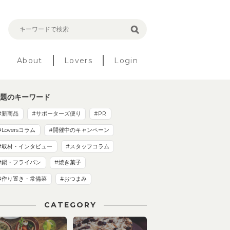
About
Lovers
Login
題のキーワード
#新商品
#サポーターズ便り
#PR
#Loversコラム
#開催中のキャンペーン
#取材・インタビュー
#スタッフコラム
#鍋・フライパン
#焼き菓子
#作り置き・常備菜
#おつまみ
CATEGORY