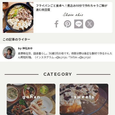
フライパンごと食卓へ！煮込み10分で作れちゃうご飯が
進む肉豆腐
この記事のライター
by 神社あゆ
長野県在住、田舎暮らし。36歳5児の母です。得意分野は身近な食材で作るかんた
ん時短料理。（インスタグラム→@a.jinja／TikTok→@a.jinja）
CATEGORY
gohan
sweets
ごはん
おやつ