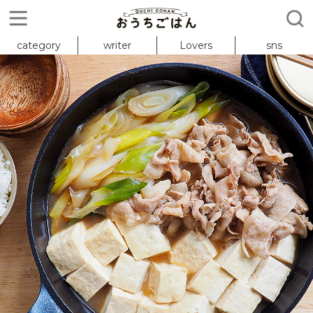
category
writer
Lovers
sns