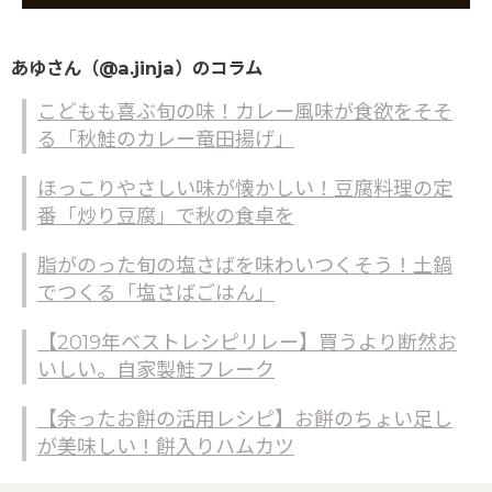
あゆさん（@a.jinja）のコラム
こどもも喜ぶ旬の味！カレー風味が食欲をそそ
る「秋鮭のカレー竜田揚げ」
ほっこりやさしい味が懐かしい！豆腐料理の定
番「炒り豆腐」で秋の食卓を
脂がのった旬の塩さばを味わいつくそう！土鍋
でつくる「塩さばごはん」
【2019年ベストレシピリレー】買うより断然お
いしい。自家製鮭フレーク
【余ったお餅の活用レシピ】お餅のちょい足し
が美味しい！餅入りハムカツ