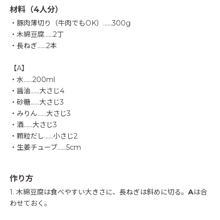
材料（4人分）
・豚肉薄切り（牛肉でもOK）……300g
・木綿豆腐……2丁
・長ねぎ……2本
【A】
・水……200ml
・醤油……大さじ4
・砂糖……大さじ3
・みりん……大さじ3
・酒……大さじ3
・顆粒だし……小さじ2
・生姜チューブ……5cm
作り方
1. 木綿豆腐は食べやすい大きさに、長ねぎは斜めに切る。
A
は合
わせておく。