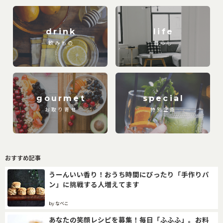
drink
life
飲みもの
暮らし
gourmet
special
お取り寄せ
特別企画
おすすめ記事
うーんいい香り！おうち時間にぴったり「手作りパ
ン」に挑戦する人増えてます
by なべこ
あなたの笑顔レシピを募集！毎日「ふふふ」。お料