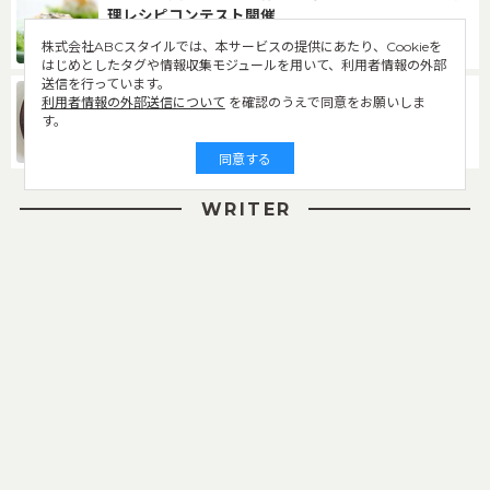
理レシピコンテスト開催
株式会社ABCスタイルでは、本サービスの提供にあたり、Cookieを
by おうちごはん編集部
はじめとしたタグや情報収集モジュールを用いて、利用者情報の外部
送信を行っています。
桃をさらにランクアップ！「桃のアールグレイマリ
利用者情報の外部送信について
を確認のうえで同意をお願いしま
ネ」で香りも美味しい体験を
す。
by やん
同意する
WRITER
おうちごはん編集部
おうちごはん編集部
コノ
なべこ
ライター一覧