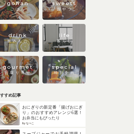
gohan
sweets
ごはん
おやつ
drink
life
飲みもの
暮らし
gourmet
special
お取り寄せ
特別企画
すすめ記事
おにぎりの新定番「揚げおにぎ
り」のおすすめアレンジ6選！
お弁当にもぴったり
by なべこ
スープジャーでお手軽調理！