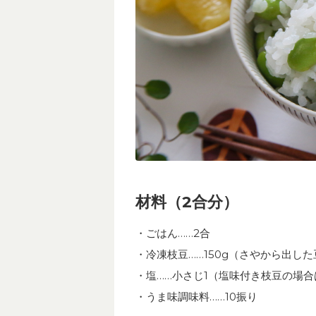
材料（2合分）
・ごはん……2合
・冷凍枝豆……150g（さやから出し
・塩……小さじ1（塩味付き枝豆の場
・うま味調味料……10振り