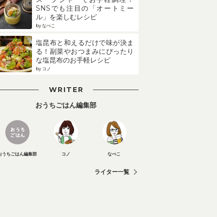
SNSでも注目の「オートミー
ル」を楽しむレシピ
by なべこ
塩昆布と和えるだけで味が決ま
る！副菜やおつまみにぴったり
な塩昆布のお手軽レシピ
by コノ
WRITER
おうちごはん編集部
おうちごはん編集部
コノ
なべこ
ライター一覧