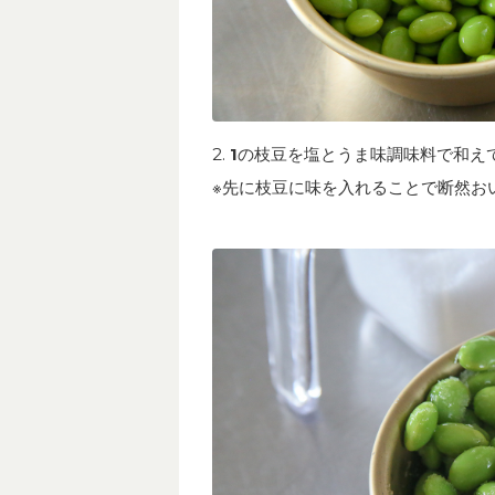
2.
1
の枝豆を塩とうま味調味料で和え
※先に枝豆に味を入れることで断然お