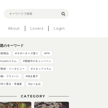
About
Lovers
Login
題のキーワード
#新商品
#サポーターズ便り
#PR
#Loversコラム
#開催中のキャンペーン
#取材・インタビュー
#スタッフコラム
#鍋・フライパン
#焼き菓子
#作り置き・常備菜
#おつまみ
CATEGORY