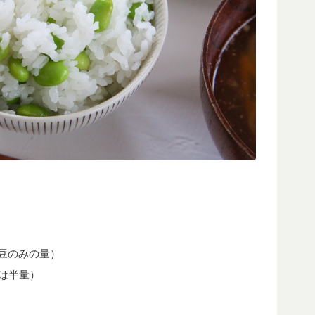
た豆のみの量）
合は半量）