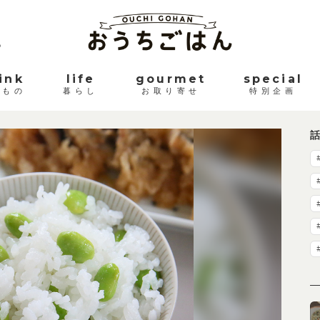
。
ink
life
gourmet
special
みもの
暮らし
お取り寄せ
特別企画
話