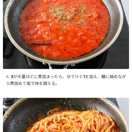
4.
3
が半量ほどに煮詰まったら、ゆで汁と
1
を加え、麺に絡めなが
ら煮詰めて塩で味を調える。