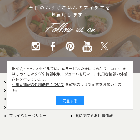
今日のおうちごはんのアイデアを
お届けします！
株式会社ABCスタイルでは、本サービスの提供にあたり、Cookieを
はじめとしたタグや情報収集モジュールを用いて、利用者情報の外部
送信を行っています。
おうちごはんについて
利用者情報の外部送信について
を確認のうえで同意をお願いしま
す。
ライター一覧
お問い合わせ
運営会社
サイト利用規約
同意する
利用者情報の外部送信について
おうちごはんLover会員規約
プライバシーポリシー
食に関するお仕事情報
Copyright© ABC Style Co.,Ltd All rights reserved.
※当サイトは Instagram社との資本関係や取引関係はなく、
株式会社ABCスタイルが運営する独立したサイトです。