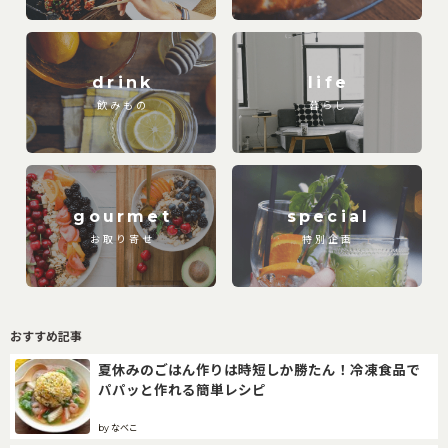
drink
life
飲みもの
暮らし
gourmet
special
お取り寄せ
特別企画
おすすめ記事
夏休みのごはん作りは時短しか勝たん！冷凍食品で
パパッと作れる簡単レシピ
by なべこ