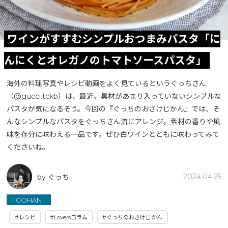
ワインがすすむシンプルおつまみパスタ「に
んにくとオレガノのトマトソースパスタ」
海外の料理写真やレシピ動画をよく見ているというぐっちさん
（@gucci.tckb）は、最近、具材があまり入っていないシンプルな
パスタが気になるそう。今回の『ぐっちのおさけじかん』では、そ
んなシンプルなパスタをぐっちさん流にアレンジ。素材の香りや風
味を存分に味わえる一品です。ぜひ白ワインとともに味わってみて
くださいね。
2024.04.25
by ぐっち
GOHAN
#レシピ
#Loversコラム
#ぐっちのおさけじかん