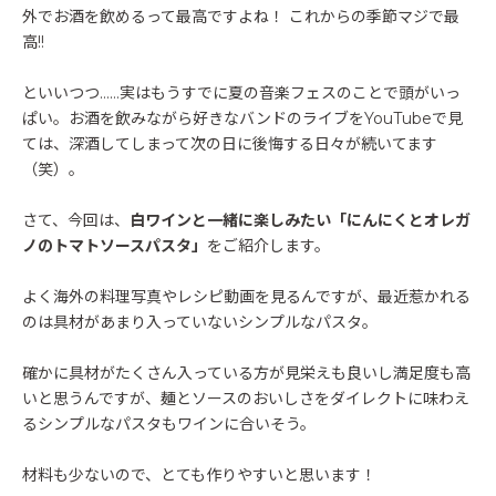
外でお酒を飲めるって最高ですよね！ これからの季節マジで最
高!!
といいつつ……実はもうすでに夏の音楽フェスのことで頭がいっ
ぱい。お酒を飲みながら好きなバンドのライブをYouTubeで見
ては、深酒してしまって次の日に後悔する日々が続いてます
（笑）。
さて、今回は、
白ワインと一緒に楽しみたい「にんにくとオレガ
ノのトマトソースパスタ」
をご紹介します。
よく海外の料理写真やレシピ動画を見るんですが、最近惹かれる
のは具材があまり入っていないシンプルなパスタ。
確かに具材がたくさん入っている方が見栄えも良いし満足度も高
いと思うんですが、麺とソースのおいしさをダイレクトに味わえ
るシンプルなパスタもワインに合いそう。
材料も少ないので、とても作りやすいと思います！