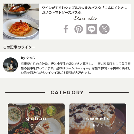
ワインがすすむシンプルおつまみパスタ「にんにくとオレ
ガノのトマトソースパスタ」
この記事のライター
by ぐっち
兵庫県在住の会社員。妻と小学生の娘との3人暮らし。一家の料理係として毎日家
族の食事を作っています。趣味はホームパーティー。家族や仲間・子供達と美味し
い物を囲みながらワイワイ過ごす時間が大好きです。
CATEGORY
gohan
sweets
ごはん
おやつ