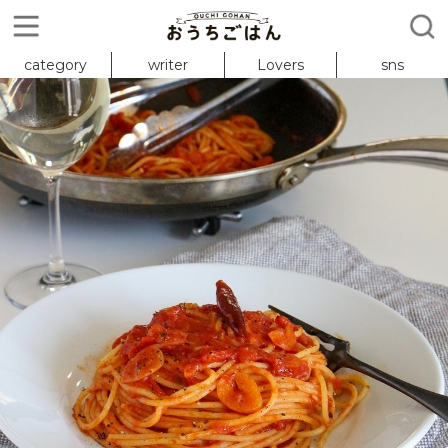
category
writer
Lovers
sns